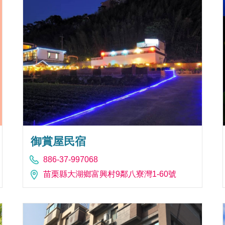
御賞屋民宿
886-37-997068
苗栗縣大湖鄉富興村9鄰八寮灣1-60號