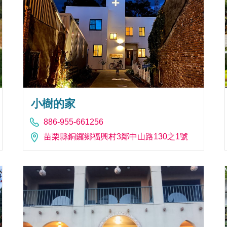
小樹的家
886-955-661256
苗栗縣銅鑼鄉福興村3鄰中山路130之1號