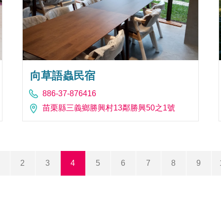
向草語蟲民宿
886-37-876416
苗栗縣三義鄉勝興村13鄰勝興50之1號
2
3
4
5
6
7
8
9