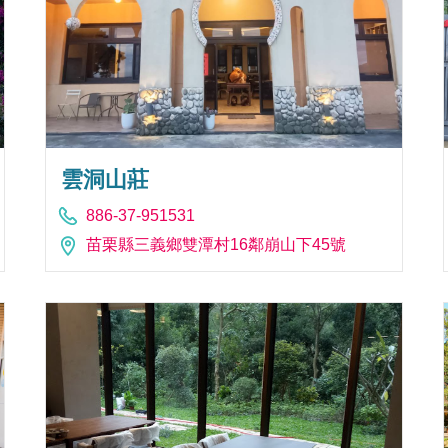
雲洞山莊
886-37-951531
苗栗縣三義鄉雙潭村16鄰崩山下45號