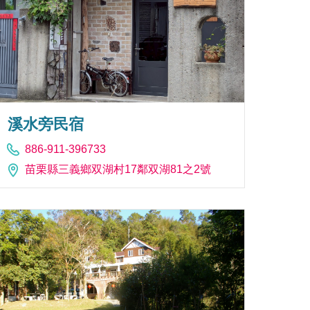
溪水旁民宿
886-911-396733
苗栗縣三義鄉双湖村17鄰双湖81之2號