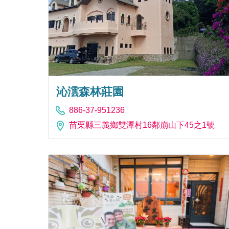
沁澐森林莊園
886-37-951236
苗栗縣三義鄉雙潭村16鄰崩山下45之1號