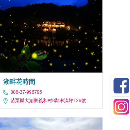
湖畔花時間
886-37-996795
苗栗縣大湖鄉義和村8鄰淋漓坪126號