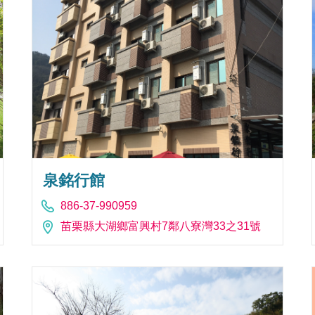
泉銘行館
886-37-990959
苗栗縣大湖鄉富興村7鄰八寮灣33之31號