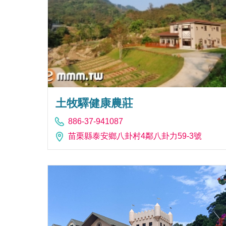
土牧驛健康農莊
886-37-941087
苗栗縣泰安鄉八卦村4鄰八卦力59-3號