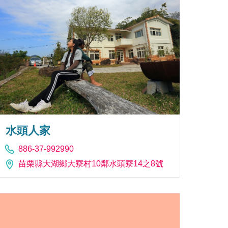
水頭人家
886-37-992990
苗栗縣大湖鄉大寮村10鄰水頭寮14之8號