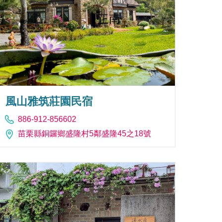
風山雅筑莊園民宿
886-912-856602
苗栗縣銅鑼鄉盛隆村5鄰盛隆45之18號