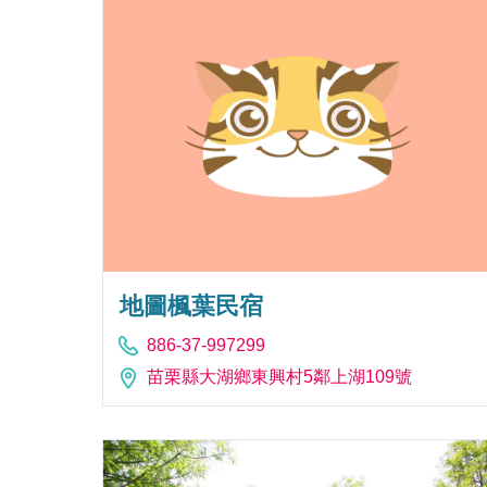
地圖楓葉民宿
886-37-997299
苗栗縣大湖鄉東興村5鄰上湖109號