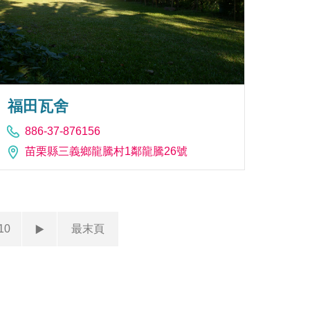
福田瓦舍
886-37-876156
苗栗縣三義鄉龍騰村1鄰龍騰26號
10
最末頁