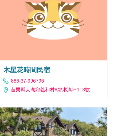
木星花時間民宿
886-37-996796
苗栗縣大湖鄉義和村8鄰淋漓坪113號