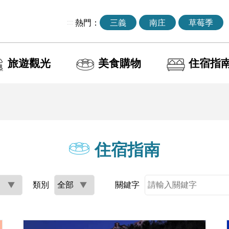
:::
熱門：
三義
南庄
草莓季
旅遊觀光
美食購物
住宿指
住宿指南
類別
關鍵字