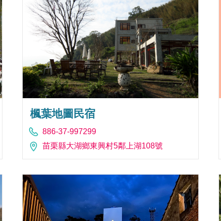
楓葉地圖民宿
886-37-997299
苗栗縣大湖鄉東興村5鄰上湖108號