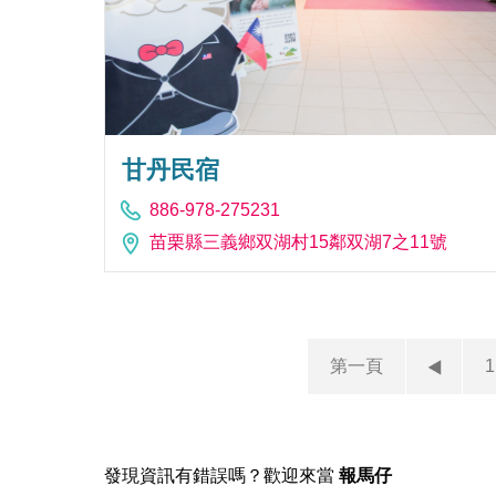
甘丹民宿
886-978-275231
苗栗縣三義鄉双湖村15鄰双湖7之11號
第一頁
1
發現資訊有錯誤嗎？歡迎來當
報馬仔