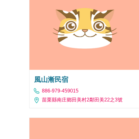
風山漸民宿
886-979-459015
苗栗縣南庄鄉田美村2鄰田美22之3號