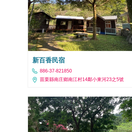
新百香民宿
886-37-821850
苗栗縣南庄鄉南江村14鄰小東河23之5號