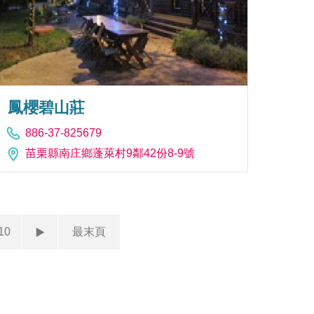
鳳櫻碧山莊
886-37-825679
苗栗縣南庄鄉蓬萊村9鄰42份8-9號
10
最末頁