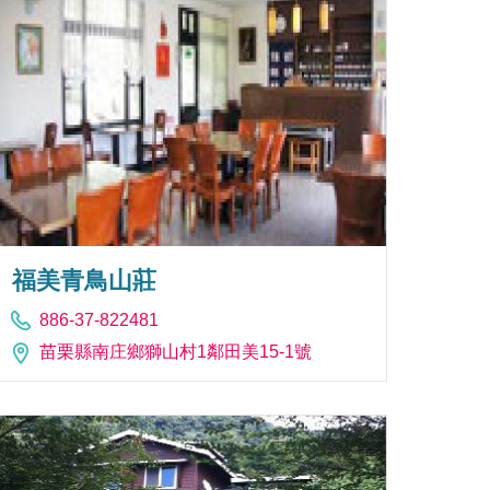
福美青鳥山莊
886-37-822481
苗栗縣南庄鄉獅山村1鄰田美15-1號