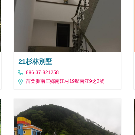
21杉林別墅
886-37-821258
苗栗縣南庄鄉南江村19鄰南江9之2號