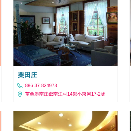
栗田庄
886-37-824978
苗栗縣南庄鄉南江村14鄰小東河17-2號