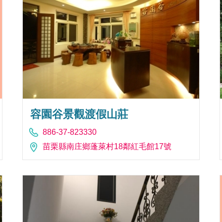
容園谷景觀渡假山莊
886-37-823330
苗栗縣南庄鄉蓬萊村18鄰紅毛館17號