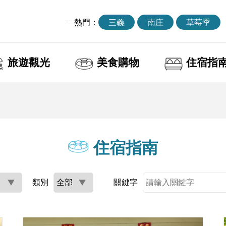
:::
熱門：
三義
南庄
草莓季
旅遊觀光
美食購物
住宿指
住宿指南
類別
關鍵字