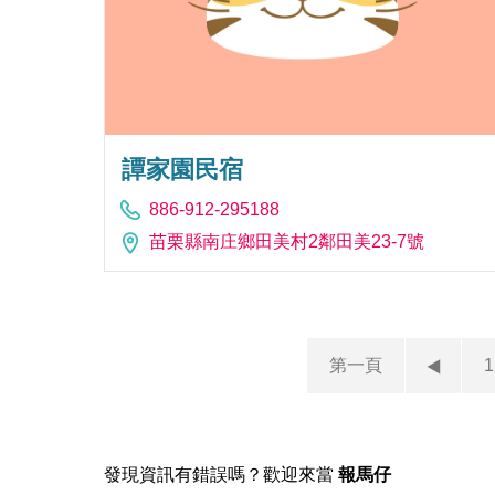
譚家園民宿
886-912-295188
苗栗縣南庄鄉田美村2鄰田美23-7號
第一頁
1
發現資訊有錯誤嗎？歡迎來當
報馬仔