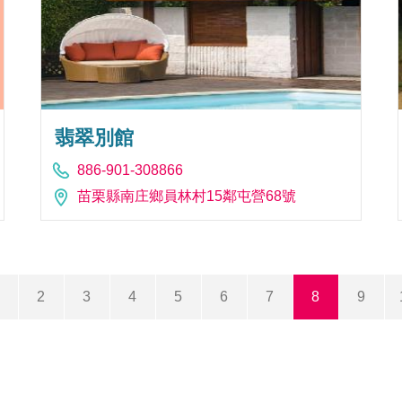
翡翠別館
886-901-308866
苗栗縣南庄鄉員林村15鄰屯營68號
2
3
4
5
6
7
8
9