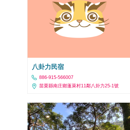
八卦力民宿
886-915-566007
苗栗縣南庄鄉蓬萊村11鄰八卦力25-1號