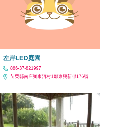
左岸LED庭園
886-37-821997
苗栗縣南庄鄉東河村1鄰東興新邨176號