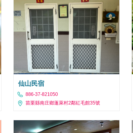
仙山民宿
886-37-821050
苗栗縣南庄鄉蓬萊村2鄰紅毛館35號