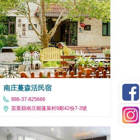
南庄蔓森活民宿
886-37-825666
苗栗縣南庄鄉蓬萊村9鄰42份7-3號