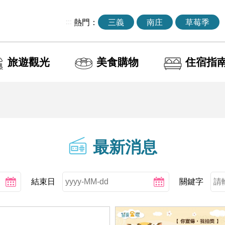
:::
熱門：
三義
南庄
草莓季
旅遊觀光
美食購物
住宿指
最新消息
結束日
關鍵字