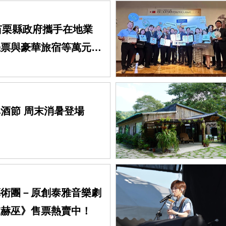
展苗栗縣政府攜手在地業
機票與豪華旅宿等萬元好
酒節 周末消暑登場
藝術團－原創泰雅音樂劇
彼赫巫》售票熱賣中！