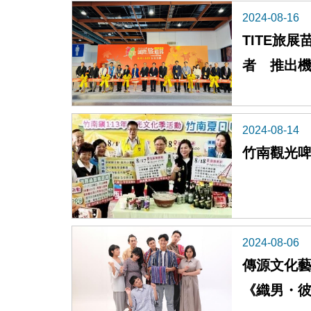
2024-08-16
TITE旅
者 推出
禮
2024-08-14
竹南觀光啤
2024-08-06
傳源文化
《織男・