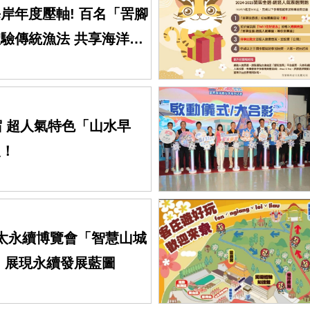
岸年度壓軸! 百名「罟腳
驗傳統漁法 共享海洋文
宿 超人氣特色「山水早
級！
太永續博覽會「智慧山城
 展現永續發展藍圖