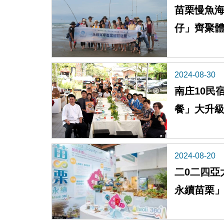
苗栗慢魚海
仔」齊聚體
化魅力
2024-08-30
南庄10民
餐」大升
2024-08-20
二0二四亞
永續苗栗」