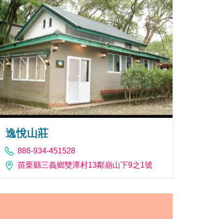
逸悅山莊
886-934-451528
苗栗縣三義鄉雙潭村13鄰崩山下9之1號