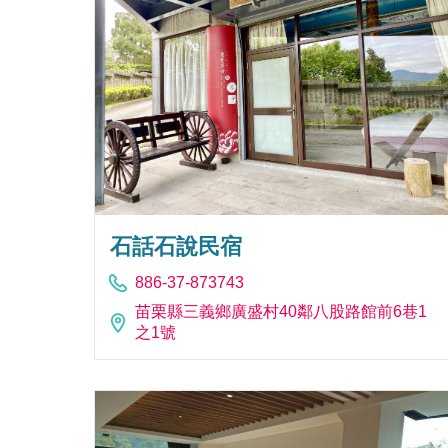
石話石說民宿
886-37-873743
苗栗縣三義鄉廣盛村40鄰八股路館前6巷1
之1號