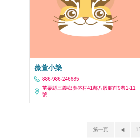
薇萱小築
886-986-246685
苗栗縣三義鄉廣盛村41鄰八股館前9巷1-11
號
第一頁
1