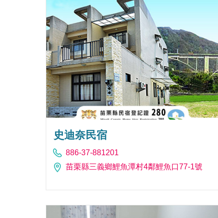
史迪奈民宿
886-37-881201
苗栗縣三義鄉鯉魚潭村4鄰鯉魚口77-1號