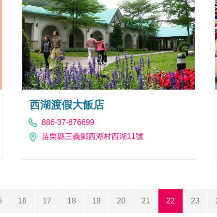
西湖渡假大飯店
886-37-876699
苗栗縣三義鄉西湖村西湖11號
5
16
17
18
19
20
21
22
23