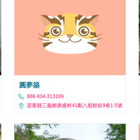
圓夢築
886-934-313189
苗栗縣三義鄉廣盛村41鄰八股館前9巷1-5號