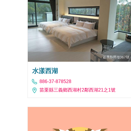
水漾西湖
886-37-878528
苗栗縣三義鄉西湖村2鄰西湖21之1號