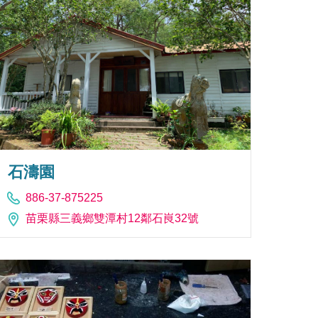
石濤園
886-37-875225
苗栗縣三義鄉雙潭村12鄰石峎32號