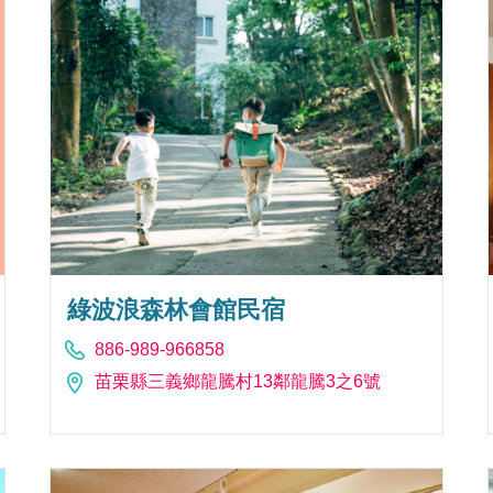
綠波浪森林會館民宿
886-989-966858
苗栗縣三義鄉龍騰村13鄰龍騰3之6號