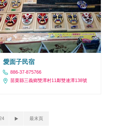
愛面子民宿
886-37-875766
苗栗縣三義鄉雙潭村11鄰雙連潭138號
24
最末頁