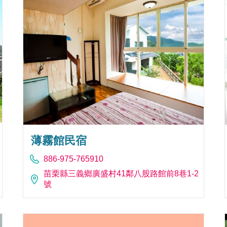
薄霧館民宿
886-975-765910
苗栗縣三義鄉廣盛村41鄰八股路館前8巷1-2
號