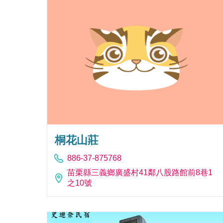
桐花山莊
886-37-875768
苗栗縣三義鄉廣盛村41鄰八股路館前8巷1
之10號