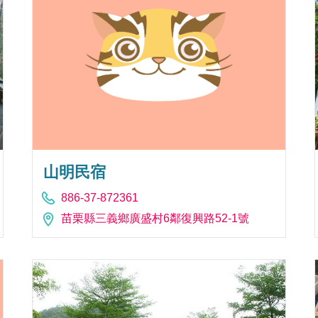
山明民宿
886-37-872361
苗栗縣三義鄉廣盛村6鄰復興路52-1號