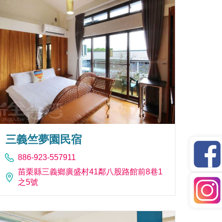
三義竺夢園民宿
886-923-557911
苗栗縣三義鄉廣盛村41鄰八股路館前8巷1
之5號