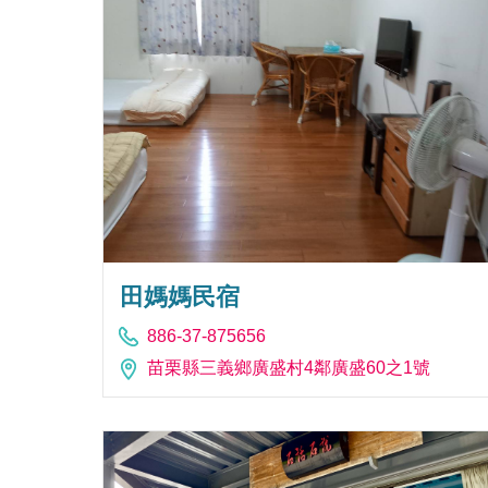
田媽媽民宿
886-37-875656
苗栗縣三義鄉廣盛村4鄰廣盛60之1號