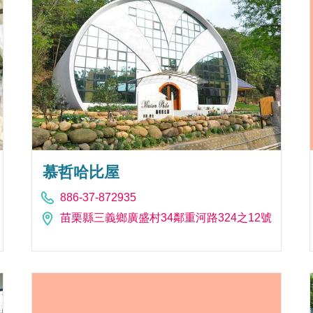
慕哲哈比屋
886-37-872935
苗栗縣三義鄉廣盛村34鄰重河路324之12號