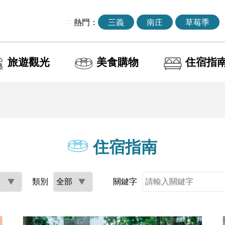
:::
熱門：
三義
南庄
草莓季
旅遊觀光
美食購物
住宿指
住宿指南
類別
關鍵字