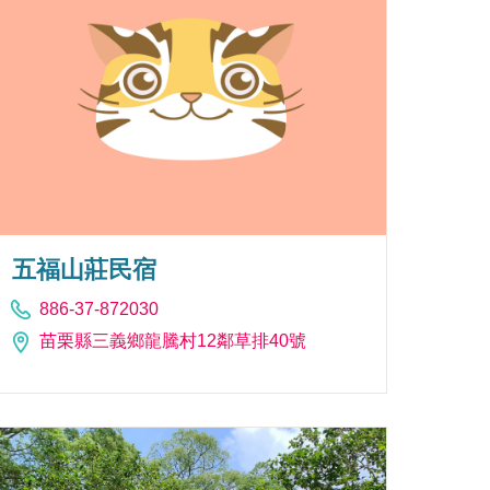
五福山莊民宿
886-37-872030
苗栗縣三義鄉龍騰村12鄰草排40號