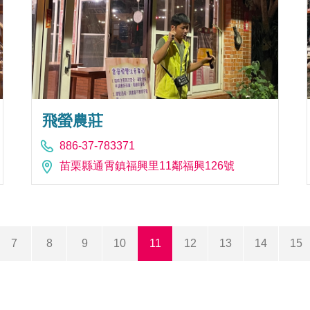
飛螢農莊
886-37-783371
苗栗縣通霄鎮福興里11鄰福興126號
7
8
9
10
11
12
13
14
15