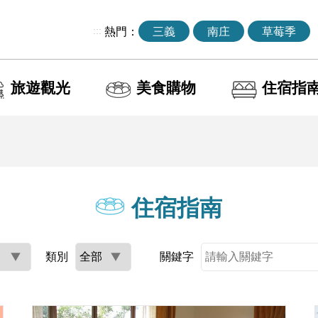
:::
熱門：
三義
南庄
草莓季
旅遊觀光
美食購物
住宿指
住宿指南
類別
關鍵字