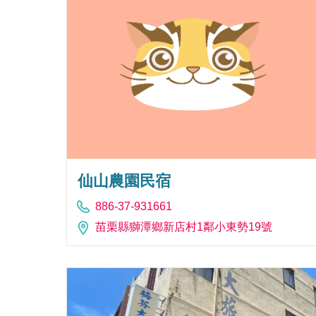
仙山農園民宿
886-37-931661
苗栗縣獅潭鄉新店村1鄰小東勢19號