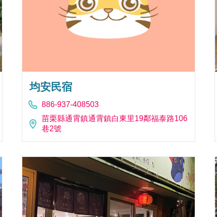
均安民宿
886-937-408503
苗栗縣通霄鎮通霄鎮白東里19鄰福泰路106
巷2號