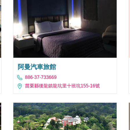
阿曼汽車旅館
886-37-733669
苗栗縣後龍鎮龍坑里十班坑155-16號