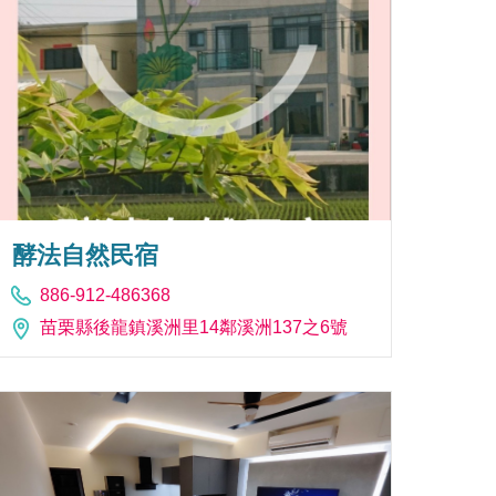
酵法自然民宿
886-912-486368
苗栗縣後龍鎮溪洲里14鄰溪洲137之6號