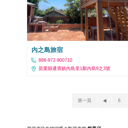
內之島旅宿
886-972-900710
苗栗縣通霄鎮內島里1鄰內島9之3號
第一頁
6