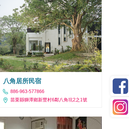
八角居所民宿
886-963-577866
苗栗縣獅潭鄉新豐村6鄰八角坑2之1號