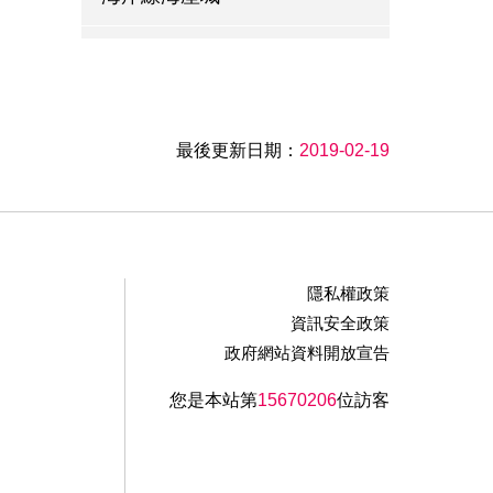
陳師傅餐館
丹楓餐廳
最後更新日期：
2019-02-19
泰安觀止溫泉會館
田媽媽大坡塘客家農莊
隱私權政策
桂花園鄉村會館
資訊安全政策
政府網站資料開放宣告
新味全餐廳
您是本站第
15670206
位訪客
川味仙客家菜館
勝興客棧