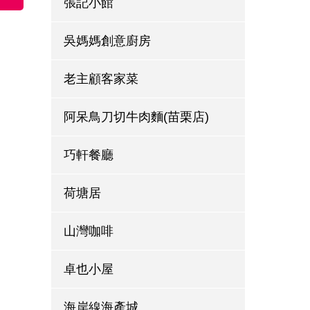
張記小館
吳媽媽創意廚房
老主顧客家菜
阿呆鳥刀切牛肉麵(苗栗店)
巧軒餐廳
荷塘居
山灣咖啡
卓也小屋
海岸線海產城