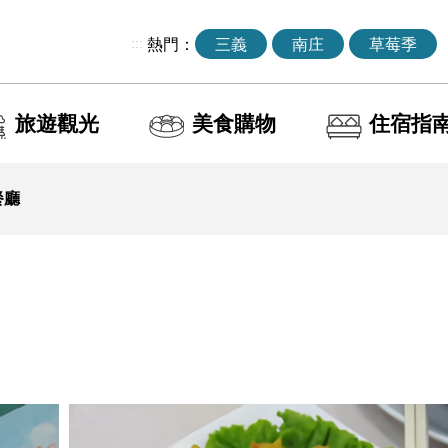
:::
熱門：
三義
南庄
草莓季
旅遊觀光
美食購物
住宿指
餐廳