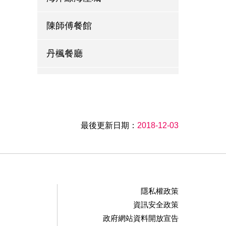
陳師傅餐館
丹楓餐廳
泰安觀止溫泉會館
田媽媽大坡塘客家農莊
最後更新日期：
2018-12-03
桂花園鄉村會館
新味全餐廳
隱私權政策
川味仙客家菜館
資訊安全政策
政府網站資料開放宣告
勝興客棧