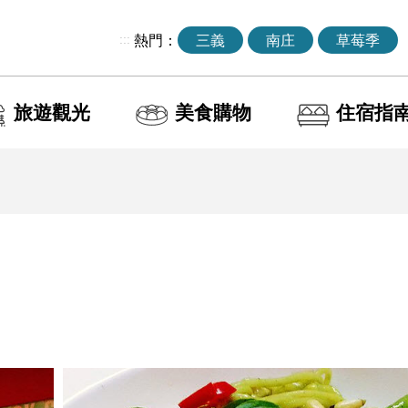
:::
熱門：
三義
南庄
草莓季
旅遊觀光
美食購物
住宿指