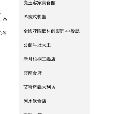
亮玉客家美食館
。
IS義式餐廳
，為
全國花園鄉村俱樂部‧中餐廳
心等
公館牛肚大王
新月梧桐三義店
雲南食府
艾蜜奇義大利坊
阿水飲食店