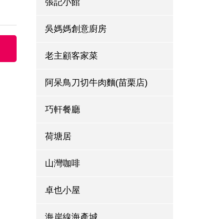
張記小館
吳媽媽創意廚房
老主顧客家菜
阿呆鳥刀切牛肉麵(苗栗店)
巧軒餐廳
荷塘居
山灣咖啡
卓也小屋
海岸線海產城