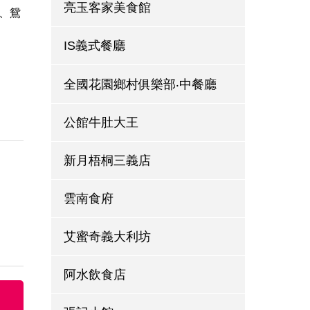
亮玉客家美食館
、鴛
IS義式餐廳
全國花園鄉村俱樂部‧中餐廳
公館牛肚大王
新月梧桐三義店
雲南食府
艾蜜奇義大利坊
阿水飲食店