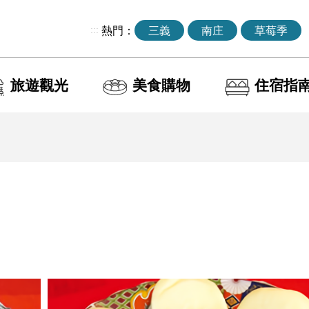
:::
熱門：
三義
南庄
草莓季
旅遊觀光
美食購物
住宿指