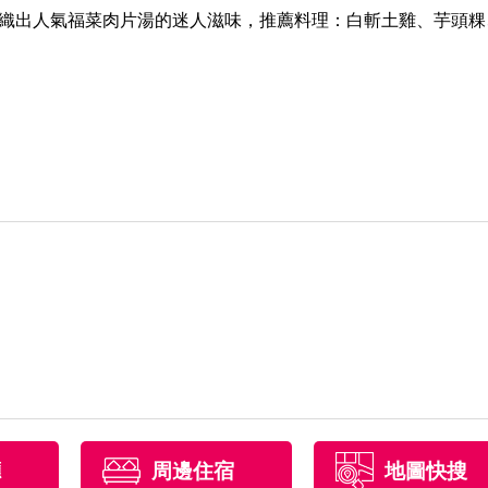
織出人氣福菜肉片湯的迷人滋味，推薦料理：白斬土雞、芋頭粿
廳
周邊住宿
地圖快搜