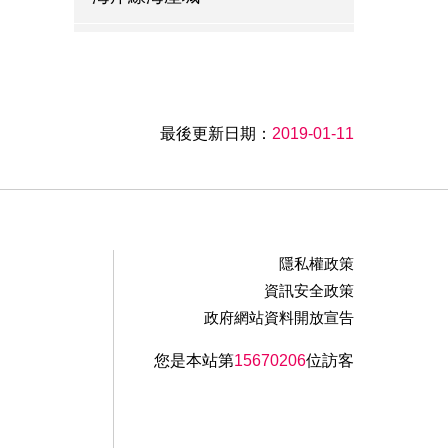
陳師傅餐館
丹楓餐廳
最後更新日期：
2019-01-11
泰安觀止溫泉會館
田媽媽大坡塘客家農莊
隱私權政策
桂花園鄉村會館
資訊安全政策
政府網站資料開放宣告
新味全餐廳
您是本站第
15670206
位訪客
川味仙客家菜館
勝興客棧