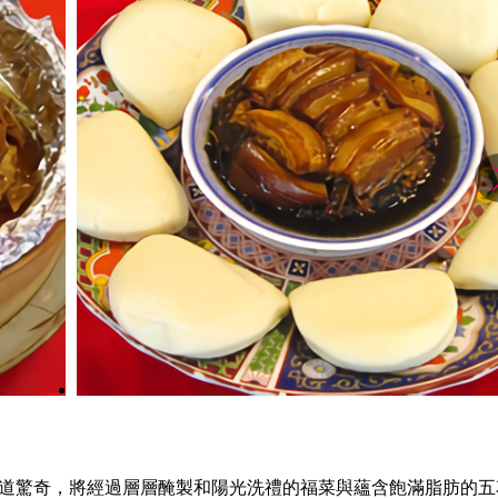
道驚奇，將經過層層醃製和陽光洗禮的福菜與蘊含飽滿脂肪的五