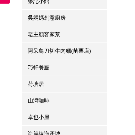
張記小館
吳媽媽創意廚房
老主顧客家菜
阿呆鳥刀切牛肉麵(苗栗店)
巧軒餐廳
荷塘居
山灣咖啡
卓也小屋
海岸線海產城